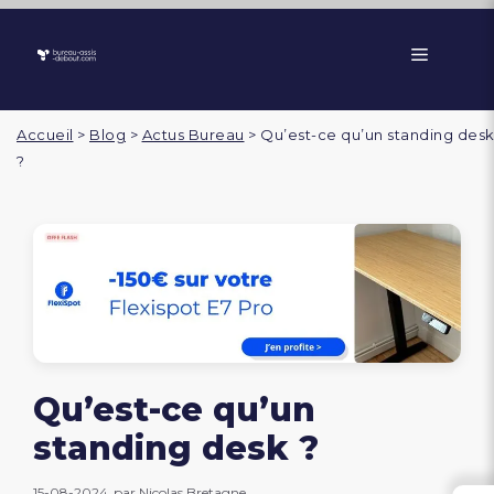
Aller
au
Menu
contenu
Accueil
>
Blog
>
Actus Bureau
>
Qu’est-ce qu’un standing des
?
Qu’est-ce qu’un
standing desk ?
15-08-2024
par
Nicolas Bretagne