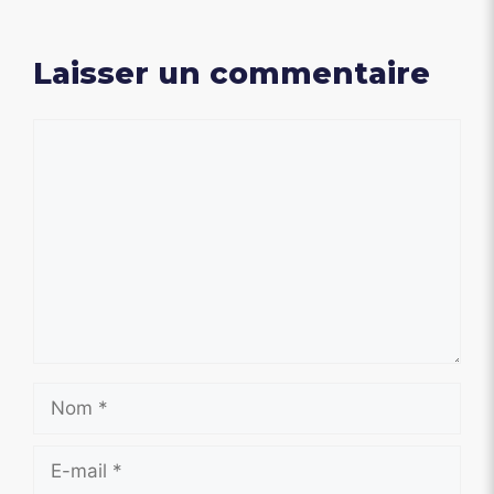
Laisser un commentaire
Commentaire
Nom
E-
mail